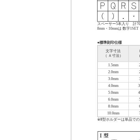
スペーサー5本入り 計7
8mm・10mmは 数字1S
●標準刻印仕様
文字寸法
（ Ａ寸法）
1.5mm
2.0
mm
3.0mm
4.0mm
5.0mm
6.0mm
8
.0mm
10.0mm
※Ⅱ型ホルダーは単品で