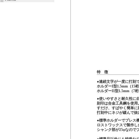
特 徴
●連続文字が一度に打刻
ホルダーΙ型1.5mm（15
ホルダーII型1.5mm（
●使いやすさと耐久性に
刻印は合金工具鋼を使用
すだけ、すばやく簡単に
打刻中にネジが緩んで抜
●標準ホルダーでプレス
ロストワックスで製作し
シャンク部が25φなの