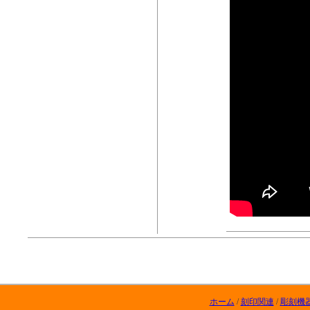
ホーム
/
刻印関連
/
彫刻機